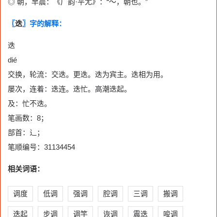
◎ 朝，早晨：《广韵·平尤》：“～，朝也。”
〖
迭
〗字的解释：
迭
dié
交换，轮流：交迭。更迭。迭为宾主。迭相为用。
屡次，连着：迭连。迭忙。高潮迭起。
及：忙不迭。
笔画数：8；
部首：辶；
笔顺编号：31134454
相关词语：
调度
低调
强调
腔调
三调
搬调
迭起
步调
调竽
诙调
震迭
唆调