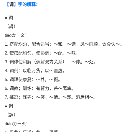
〖
调
〗字的解释：
● 调
（調）
tiáoㄊㄧㄠˊ
1. 搭配均匀，配合适当：～和。～谐。风～雨顺。饮食失～。
2. 使搭配均匀，使协调：～配。～味。
3. 调停使和解（调解双方关系）：～停。～处。
4. 调剂：以临万货，以～盈虚。
5. 调理使康复：～养。～摄。
6. 调教；训练：有膂力，善～鹰隼。
7. 挑逗；戏弄：～笑。～情。～戏。酒后相～。
● 调
（調）
diàoㄉㄧㄠˋ