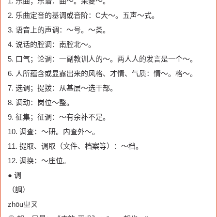
1. 乐曲；乐谱：曲～。采菱～。
2. 乐曲定音的基调或音阶：C大～。五声～式。
3. 语音上的声调：～号。～类。
4. 说话的腔调：南腔北～。
5. 口气；论调：一副教训人的～。两人人的发言是一个～。
6. 人所蕴含或显露出来的风格、才情、气质：情～。格～。
7. 选调；提拨：从基层～选干部。
8. 调动：岗位～整。
9. 征集；征调：～有余补不足。
10. 调查：～研。内查外～。
11. 提取、调取（文件、档案等）：～档。
12. 调换：～座位。
● 调
（調）
zhōuㄓㄡ