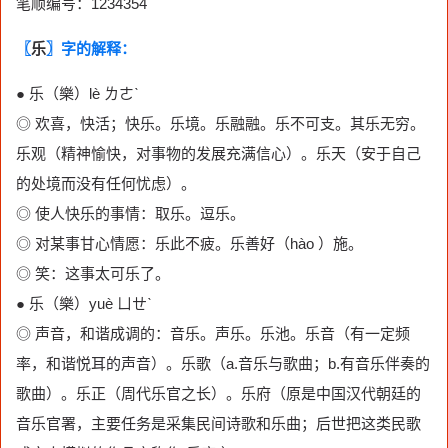
笔顺编号：1234354
〖
乐
〗字的解释：
● 乐（樂）lè ㄌㄜˋ
◎ 欢喜，快活；快乐。乐境。乐融融。乐不可支。其乐无穷。
乐观（精神愉快，对事物的发展充满信心）。乐天（安于自己
的处境而没有任何忧虑）。
◎ 使人快乐的事情：取乐。逗乐。
◎ 对某事甘心情愿：乐此不疲。乐善好（hào ）施。
◎ 笑：这事太可乐了。
● 乐（樂）yuè ㄩㄝˋ
◎ 声音，和谐成调的：音乐。声乐。乐池。乐音（有一定频
率，和谐悦耳的声音）。乐歌（a.音乐与歌曲；b.有音乐伴奏的
歌曲）。乐正（周代乐官之长）。乐府（原是中国汉代朝廷的
音乐官署，主要任务是采集民间诗歌和乐曲；后世把这类民歌