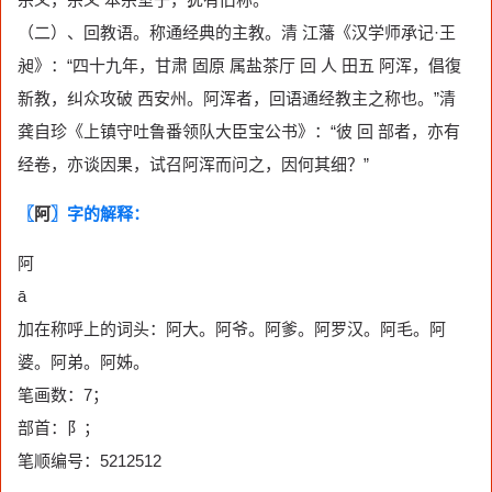
（二）、回教语。称通经典的主教。清 江藩《汉学师承记·王
昶》：“四十九年，甘肃 固原 属盐茶厅 回 人 田五 阿浑，倡復
新教，纠众攻破 西安州。阿浑者，回语通经教主之称也。”清
龚自珍《上镇守吐鲁番领队大臣宝公书》：“彼 回 部者，亦有
经卷，亦谈因果，试召阿浑而问之，因何其细？”
〖
阿
〗字的解释：
阿
ā
加在称呼上的词头：阿大。阿爷。阿爹。阿罗汉。阿毛。阿
婆。阿弟。阿姊。
笔画数：7；
部首：阝；
笔顺编号：5212512