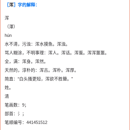
〖
浑
〗字的解释：
浑
（渾）
hún
水不清，污浊：浑水摸鱼。浑浊。
骂人糊涂，不明事理：浑人。浑话。浑蛋。浑浑噩噩。
全，满：浑身。浑然。
天然的，淳朴的：浑古。浑朴。浑厚。
简直：“白头搔更短，浑欲不胜簪。”
姓。
清
笔画数：9；
部首：氵；
笔顺编号：441451512