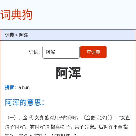
词典狗
词典
>
阿浑
词语：
查词典
阿浑
拼音
：ā hún
阿浑的意思：
（一）、金 代 女真 族对儿子的称呼。《金史·宗义传》：“女直
谓子‘阿浑’。前‘阿浑’谓 撒离喝 子，其子 宗安。后‘阿浑平章’指
宗义，宗义 本宗室子，犹有旧称。”