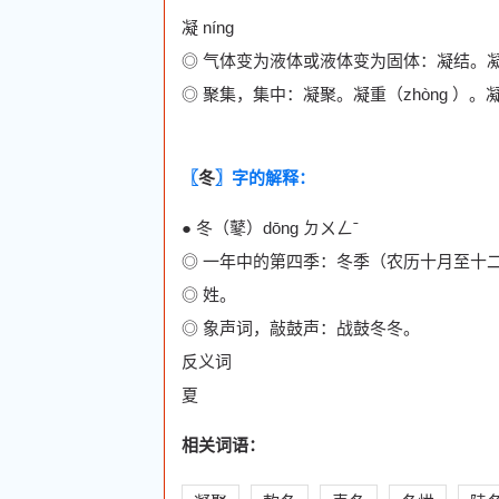
凝 níng
◎ 气体变为液体或液体变为固体：凝结。
◎ 聚集，集中：凝聚。凝重（zhòng 
〖
冬
〗字的解释：
● 冬（鼕）dōng ㄉㄨㄥˉ
◎ 一年中的第四季：冬季（农历十月至十
◎ 姓。
◎ 象声词，敲鼓声：战鼓冬冬。
反义词
夏
相关词语：