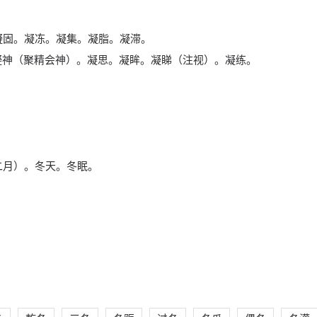
凝固。凝冻。凝集。凝脂。凝滞。
）。凝神（聚精会神）。凝思。凝眸。凝睇（注视）。凝练。
二月）。冬天。冬眠。