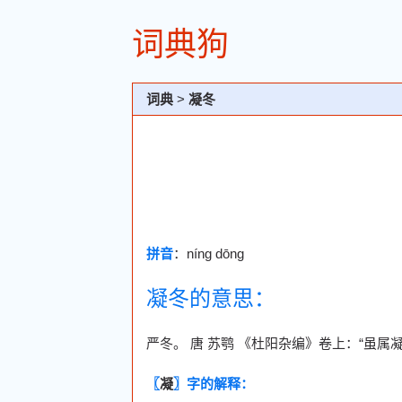
词典狗
词典
>
凝冬
拼音
：níng dōng
凝冬的意思：
严冬。 唐 苏鹗 《杜阳杂编》卷上：“虽
〖
凝
〗字的解释：