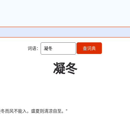
词语：
查词典
凝冬
属凝冬而风不能入，盛夏则清凉自至。”