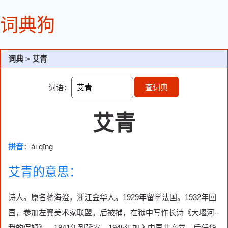
词典狗
词典
>
艾青
词语：
查词典
艾青
拼音
：ài qīng
艾青的意思：
诗人。原名蒋海澄，浙江金华人。1929年留学法国。1932年回
国，参加左翼美术家联盟。后被捕，在狱中写作长诗《大堰河--
我的保姆》。1941年到延安，1945年加入中国共产党。后任华