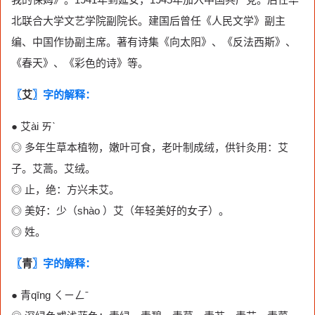
北联合大学文艺学院副院长。建国后曾任《人民文学》副主
编、中国作协副主席。著有诗集《向太阳》、《反法西斯》、
《春天》、《彩色的诗》等。
〖
艾
〗字的解释：
● 艾ài ㄞˋ
◎ 多年生草本植物，嫩叶可食，老叶制成绒，供针灸用：艾
子。艾蒿。艾绒。
◎ 止，绝：方兴未艾。
◎ 美好：少（shào ）艾（年轻美好的女子）。
◎ 姓。
〖
青
〗字的解释：
● 青qīng ㄑㄧㄥˉ