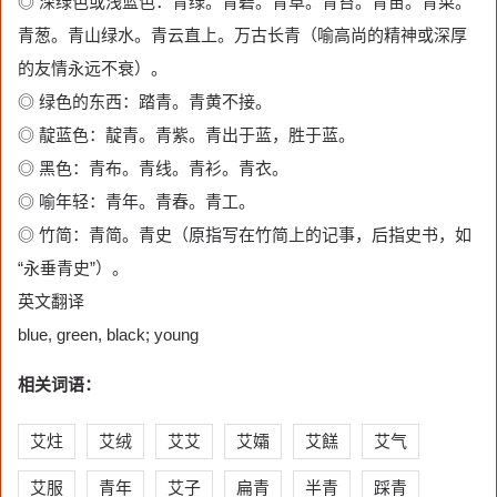
◎ 深绿色或浅蓝色：青绿。青碧。青草。青苔。青苗。青菜。
青葱。青山绿水。青云直上。万古长青（喻高尚的精神或深厚
的友情永远不衰）。
◎ 绿色的东西：踏青。青黄不接。
◎ 靛蓝色：靛青。青紫。青出于蓝，胜于蓝。
◎ 黑色：青布。青线。青衫。青衣。
◎ 喻年轻：青年。青春。青工。
◎ 竹简：青简。青史（原指写在竹简上的记事，后指史书，如
“永垂青史”）。
英文翻译
blue, green, black; young
相关词语：
艾炷
艾绒
艾艾
艾孀
艾餻
艾气
艾服
青年
艾子
扁青
半青
踩青