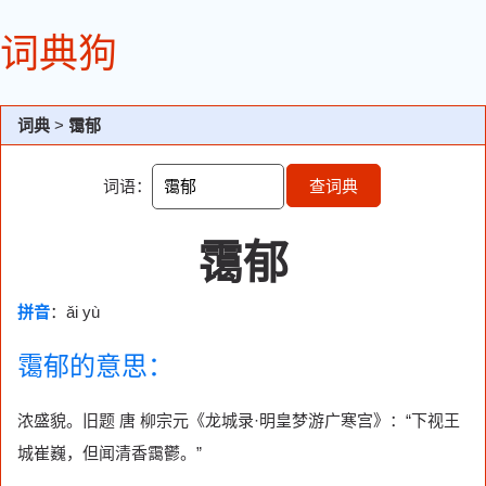
词典狗
词典
>
霭郁
词语：
查词典
霭郁
拼音
：ǎi yù
霭郁的意思：
浓盛貌。旧题 唐 柳宗元《龙城录·明皇梦游广寒宫》：“下视王
城崔巍，但闻清香靄鬱。”