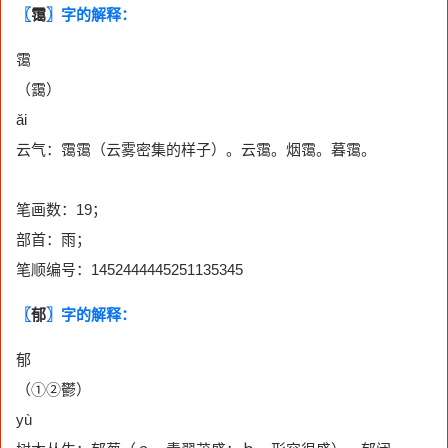
〖
霭
〗字的解释：
霭
（靄）
ǎi
云气：霭霭（云雾密集的样子）。云霭。烟霭。暮霭。
笔画数：19；
部首：雨；
笔顺编号：1452444445251135345
〖
郁
〗字的解释：
郁
（①②鬱）
yù