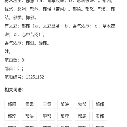
树木丛生：郁葱（ａ．青翠茂盛；ｂ．形容很盛）。郁闭。
忧愁，愁闷：郁闷。郁悒（苦闷）。郁愤。郁怒。郁积。郁
结。郁忧。抑郁。
有文彩：郁郁（ａ．文彩显著；ｂ．香气浓厚；ｃ．草木茂
密；ｄ．心中苦闷）。
香气浓厚：郁烈。馥郁。
姓。
笔画数：8；
部首：阝；
笔顺编号：13251152
相关词语：
郁闷
霭霭
三霭
郁泱
勃郁
郁郁
郁浡
郁浃
醇郁
郁堙
郁屈
肃郁