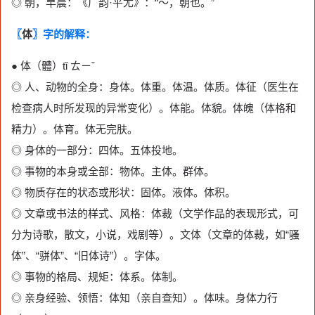
◎ 朝，早晨：《广韵·平尤》：“～，朝也。”
〖
体
〗字的解释：
● 体（體）tǐ ㄊㄧˇ
◎ 人、动物的全身：身体。体重。体温。体质。体征（医生在
检查病人时所发现的异常变化）。体能。体貌。体魄（体格和
精力）。体育。体无完肤。
◎ 身体的一部分：四体。五体投地。
◎ 事物的本身或全部：物体。主体。群体。
◎ 物质存在的状态或形状：固体。液体。体积。
◎ 文章或书法的样式、风格：体裁（文学作品的表现形式，可
分为诗歌，散文，小说，戏剧等）。文体（文章的体裁，如“骚
体”、“骈体”、“旧体诗”）。字体。
◎ 事物的格局、规矩：体系。体制。
◎ 亲身经验、领悟：体知（亲自查知）。体味。身体力行