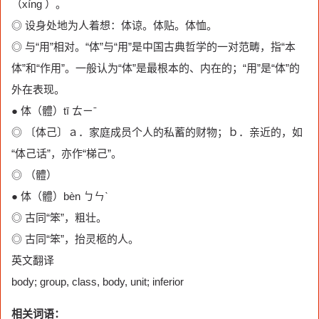
（xíng ）。
◎ 设身处地为人着想：体谅。体贴。体恤。
◎ 与“用”相对。“体”与“用”是中国古典哲学的一对范畴，指“本
体”和“作用”。一般认为“体”是最根本的、内在的；“用”是“体”的
外在表现。
● 体（體）tī ㄊㄧˉ
◎ 〔体己〕ａ．家庭成员个人的私蓄的财物；ｂ．亲近的，如
“体己话”，亦作“梯己”。
◎ （體）
● 体（體）bèn ㄅㄣˋ
◎ 古同“笨”，粗壮。
◎ 古同“笨”，抬灵柩的人。
英文翻译
body; group, class, body, unit; inferior
相关词语：