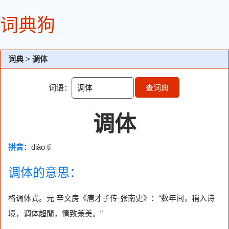
词典狗
词典
>
调体
词语：
查词典
调体
拼音
：diào tǐ
调体的意思：
格调体式。元 辛文房《唐才子传·张南史》：“数年间，稍入诗
境，调体超閒，情致兼美。”