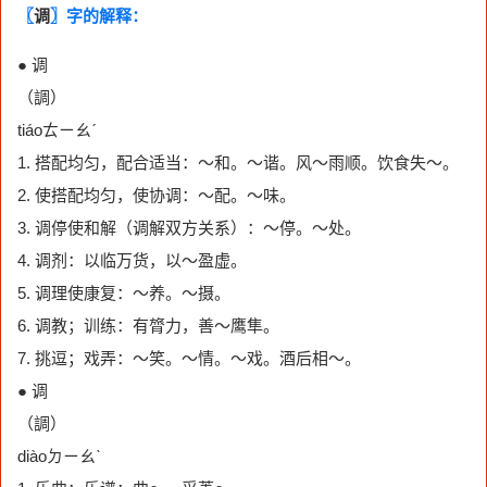
〖
调
〗字的解释：
● 调
（調）
tiáoㄊㄧㄠˊ
1. 搭配均匀，配合适当：～和。～谐。风～雨顺。饮食失～。
2. 使搭配均匀，使协调：～配。～味。
3. 调停使和解（调解双方关系）：～停。～处。
4. 调剂：以临万货，以～盈虚。
5. 调理使康复：～养。～摄。
6. 调教；训练：有膂力，善～鹰隼。
7. 挑逗；戏弄：～笑。～情。～戏。酒后相～。
● 调
（調）
diàoㄉㄧㄠˋ