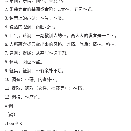
1. 乐曲；乐谱：曲～。采菱～。
2. 乐曲定音的基调或音阶：C大～。五声～式。
3. 语音上的声调：～号。～类。
4. 说话的腔调：南腔北～。
5. 口气；论调：一副教训人的～。两人人的发言是一个～。
6. 人所蕴含或显露出来的风格、才情、气质：情～。格～。
7. 选调；提拨：从基层～选干部。
8. 调动：岗位～整。
9. 征集；征调：～有余补不足。
10. 调查：～研。内查外～。
11. 提取、调取（文件、档案等）：～档。
12. 调换：～座位。
● 调
（調）
zhōuㄓㄡ