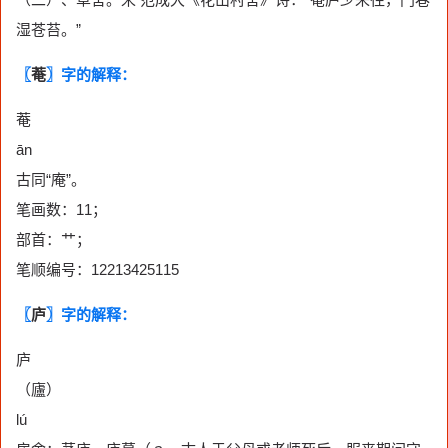
湿苍苔。”
〖
菴
〗字的解释：
菴
ān
古同“庵”。
笔画数：11；
部首：艹；
笔顺编号：12213425115
〖
庐
〗字的解释：
庐
（廬）
lú