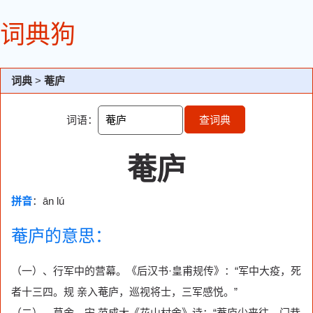
词典狗
词典
>
菴庐
词语：
查词典
菴庐
拼音
：ān lú
菴庐的意思：
（一）、行军中的营幕。《后汉书·皇甫规传》：“军中大疫，死
者十三四。规 亲入菴庐，巡视将士，三军感悦。”
（二）、草舍。宋 范成大《花山村舍》诗：“菴庐少来往，门巷