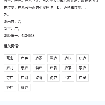
房舍：茅庐。庐墓（ａ．古人于父母或老师死后，服丧期间守
护坟墓，在墓旁搭盖的小屋居住；ｂ．庐舍和坟墓）。
姓。
笔画数：7；
部首：广；
笔顺编号：4134513
相关词语：
菴舍
庐宇
庐冢
灊庐
庐帐
康庐
庐儿
懋庐
禁庐
庐君
庐落
冢庐
穷庐
庐剧
蝶菴
倚庐
寓庐
庐屋
野庐
精庐