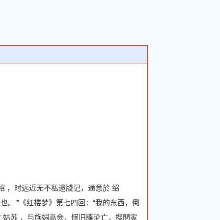
 袁绍 ，时远近无不私遗牋记，通意於 绍
然 也。’”《红楼梦》第七四回：“我的东西，倒
，过 姑苏 ，与族婣高会，悯旧牒沦亡，搜閲家