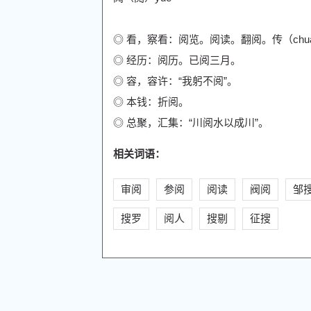
◎ 看，察看：阅览。阅读。翻阅。传（chu
◎ 经历：阅历。已阅三月。
◎ 容，容许：“我躬不阅”。
◎ 本钱：折阅。
◎ 总聚，汇集：“川阅水以成川”。
相关词语：
审阅
参阅
阅读
阀阅
邹
搜罗
阅人
搜剔
征搜