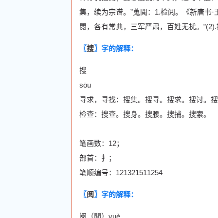
集，续为宗谱。”蒐閲：1.检阅。《新唐书
閲，各有常典，三军严肃，百姓无扰。”(2)
〖
搜
〗字的解释：
搜
sōu
寻求，寻找：搜集。搜寻。搜求。搜讨。搜
检查：搜查。搜身。搜腰。搜捕。搜索。
笔画数：12；
部首：扌；
笔顺编号：121321511254
〖
阅
〗字的解释：
阅（閲）yuè