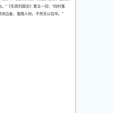
治。”《东周列国志》第五一回：“四时蒐
宜预讲边备，蒐閲人材，不然无以应卒。”