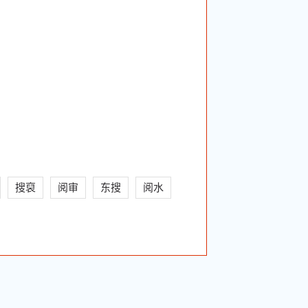
搜裒
阅审
东搜
阅水