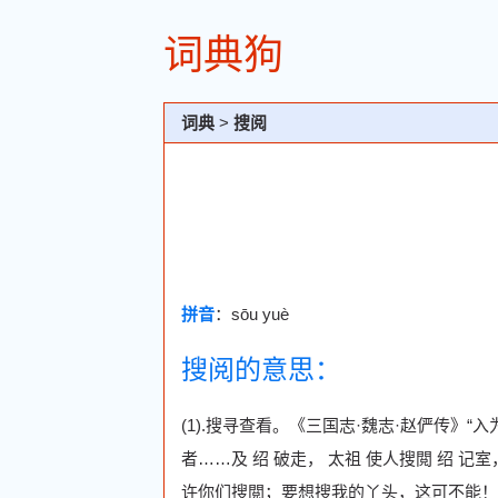
词典狗
词典
>
搜阅
拼音
：sōu yuè
搜阅的意思：
(1).搜寻查看。《三国志·魏志·赵俨传》“入
者……及 绍 破走， 太祖 使人搜閲 绍 记
许你们搜閲；要想搜我的丫头，这可不能！”(