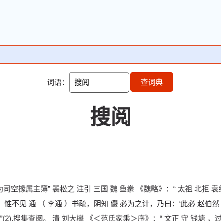
词语：
查词典
搜阅
为司空掾属主簿” 裴松之 注引 三国 魏 鱼豢 《魏略》：“ 太祖 北拒
室，惟不见 通 （ 李通 ）书疏，阴知 儼 必为之计，乃曰：‘此必 赵伯
2).搜集查阅。 清 刘大櫆 《＜范氏家乘＞序》：“ 文正 守 钱塘 