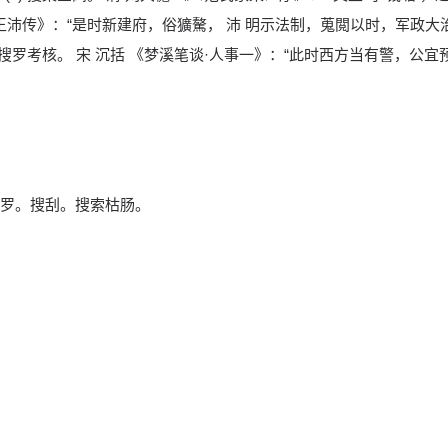
·王沛传》：“是时新建府，俗獷驁， 沛 明示法制，蒐閲以时，军政大
.搜罗考核。 宋 沉括 《梦溪笔谈·人事一》：“此时西方当有警，公
罗。搜刮。搜索枯肠。