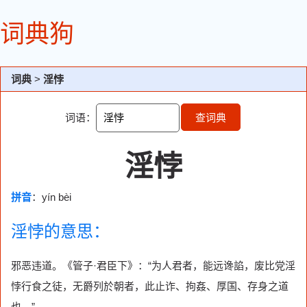
词典狗
词典
>
淫悖
词语：
查词典
淫悖
拼音
：yín bèi
淫悖的意思：
邪恶违道。《管子·君臣下》：“为人君者，能远谗諂，废比党淫
悖行食之徒，无爵列於朝者，此止诈、拘姦、厚国、存身之道
也。”