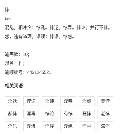
悖
bèi
混乱，相冲突：悖乱。悖逆。悖异。悖论。并行不悖。
惑，违背道理，谬误：悖谬。悖惑。
笔画数：10；
部首：忄；
笔顺编号：4421245521
相关词语：
淫妖
悖逆
淫娃
淫哇
淫威
暴悖
鄙悖
淫毒
悖论
有悖
狂悖
老悖
淫乐
淫浪
淫径
淫纵
淫学
滞淫