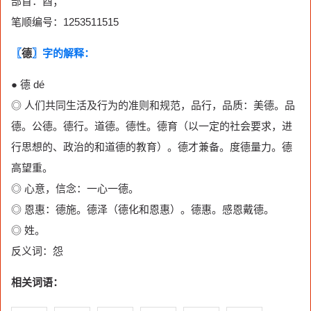
部首：酉；
笔顺编号：1253511515
〖
德
〗字的解释：
● 德 dé
◎ 人们共同生活及行为的准则和规范，品行，品质：美德。品
德。公德。德行。道德。德性。德育（以一定的社会要求，进
行思想的、政治的和道德的教育）。德才兼备。度德量力。德
高望重。
◎ 心意，信念：一心一德。
◎ 恩惠：德施。德泽（德化和恩惠）。德惠。感恩戴德。
◎ 姓。
反义词：怨
相关词语：