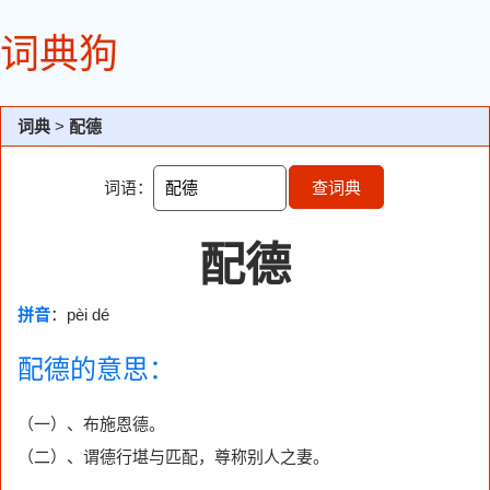
词典狗
词典
>
配德
词语：
查词典
配德
拼音
：pèi dé
配德的意思：
（一）、布施恩德。
（二）、谓德行堪与匹配，尊称别人之妻。