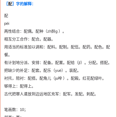
〖
配
〗字的解释：
配
pèi
两性结合：配偶。配种（zh弉g ）。
相互分工合作：配合。配器。
用适当的标准加以调和：配料。配制。配伍。配药。配色。配
餐。
有计划地分派、安排：配备。配置。配给（jī）。分配。搭配。
把缺少的补足：配套。配乐（yuè）。装配。
衬托，陪衬：配搭。配角儿（ju唕 ）。配殿。红花配绿叶。
够得上：配得上。
古代把罪人遣放到边远地区充军：配军。发配。刺配。
笔画数：10；