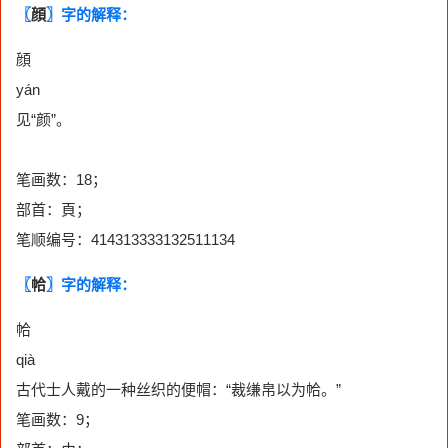
〖
顔
〗字的解释：
顔
yán
见“颜”。
笔画数：18；
部首：頁；
笔顺编号：414313333132511134
〖
帢
〗字的解释：
帢
qià
古代士人戴的一种丝织的便帽：“裁缣帛以为帢。”
笔画数：9；