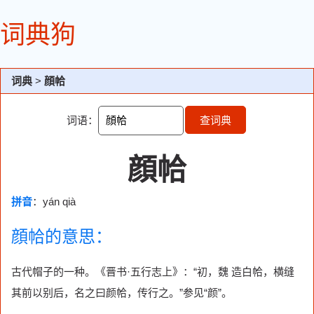
词典狗
词典
>
顔帢
词语：
查词典
顔帢
拼音
：yán qià
顔帢的意思：
古代帽子的一种。《晋书·五行志上》：“初，魏 造白帢，横缝
其前以别后，名之曰颜帢，传行之。”参见“颜”。