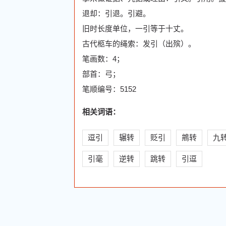
退却：引退。引避。
旧时长度单位，一引等于十丈。
古代柩车的绳索：发引（出殡）。
笔画数：4；
部首：弓；
笔顺编号：5152
相关词语：
逗引
辗转
贬引
鴘转
九
引毫
逆转
跳转
引逗