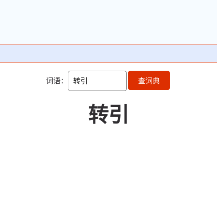
词语：
查词典
转引