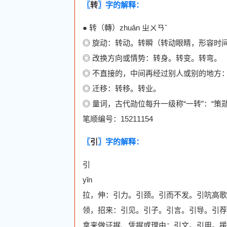
〖
转
〗字的解释：
● 转（轉）zhuǎn ㄓㄨㄢˇ
◎ 旋动：转动。转瞬（转动眼睛，形容时
◎ 改换方向或情势：转身。转变。转弯。
◎ 不直接的，中间再经过别人或别的地方
◎ 迁移：转移。转业。
◎ 量词，古代勋位每升一级称“一转”：“策
笔顺编号：15211154
〖
引
〗字的解释：
引
yǐn
拉，伸：引力。引颈。引而不发。引吭高歌
领，招来：引见。引子。引言。引导。引荐
拿来做证据、凭据或理由：引文。引用。援