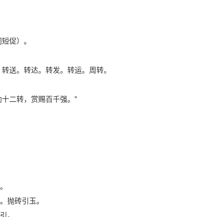
间短促）。
：转送。转达。转发。转运。周转。
勋十二转，赏赐百千强。”
。
。抛砖引玉。
引。