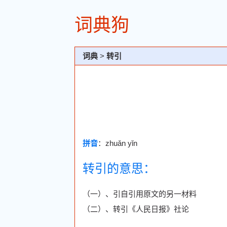
词典狗
词典
>
转引
拼音
：zhuǎn yǐn
转引的意思：
（一）、引自引用原文的另一材料
（二）、转引《人民日报》社论