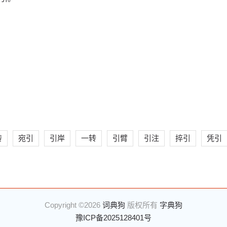
转
宛引
引岸
一转
引臂
引注
捽引
凭引
Copyright ©2026
词典狗
版权所有
字典狗
豫ICP备2025128401号