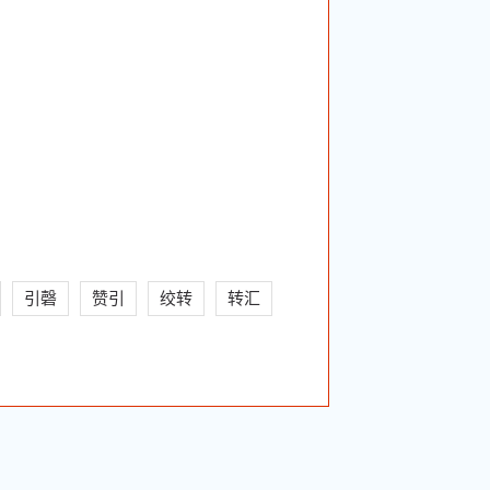
引磬
赞引
绞转
转汇