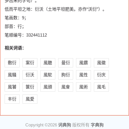
多出来的字句）。
低而平坦之地：衍沃（土地平坦肥美。亦作“沃衍”）。
笔画数：9；
部首：行；
笔顺编号：332441112
相关词语：
敷衍
案衍
風聽
曼衍
風鑽
風徽
風騷
衍沃
風駝
朐衍
風性
衍庆
風饕
箧衍
風頭
風會
風術
風毛
丰衍
風愛
Copyright ©2026
词典狗
版权所有
字典狗