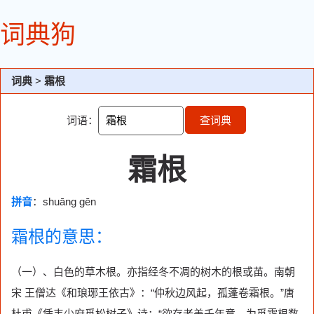
词典狗
词典
>
霜根
词语：
查词典
霜根
拼音
：shuāng gēn
霜根的意思：
（一）、白色的草木根。亦指经冬不凋的树木的根或苖。南朝
宋 王僧达《和琅琊王依古》：“仲秋边风起，孤蓬卷霜根。”唐
杜甫《凭韦少府觅松树子》诗：“欲存老盖千年意，为觅霜根数