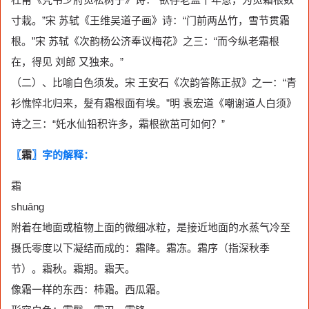
寸栽。”宋 苏轼《王维吴道子画》诗：“门前两丛竹，雪节贯霜
根。”宋 苏轼《次韵杨公济奉议梅花》之三：“而今纵老霜根
在，得见 刘郎 又独来。”
（二）、比喻白色须发。宋 王安石《次韵答陈正叔》之一：“青
衫憔悴北归来，髮有霜根面有埃。”明 袁宏道《嘲谢道人白须》
诗之三：“奼水仙铅积许多，霜根欲茁可如何？”
〖
霜
〗字的解释：
霜
shuāng
附着在地面或植物上面的微细冰粒，是接近地面的水蒸气冷至
摄氏零度以下凝结而成的：霜降。霜冻。霜序（指深秋季
节）。霜秋。霜期。霜天。
像霜一样的东西：柿霜。西瓜霜。