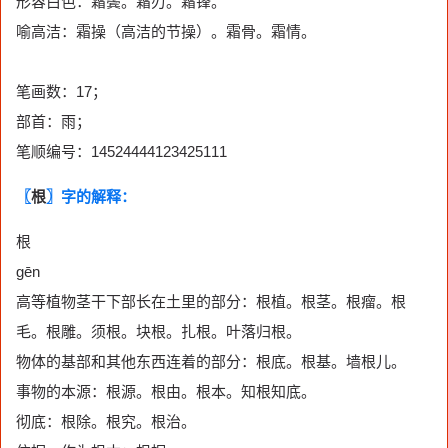
形容白色：霜鬓。霜刃。霜锋。
喻高洁：霜操（高洁的节操）。霜骨。霜情。
笔画数：17；
部首：雨；
笔顺编号：14524444123425111
〖
根
〗字的解释：
根
gēn
高等植物茎干下部长在土里的部分：根植。根茎。根瘤。根
毛。根雕。须根。块根。扎根。叶落归根。
物体的基部和其他东西连着的部分：根底。根基。墙根儿。
事物的本源：根源。根由。根本。知根知底。
彻底：根除。根究。根治。