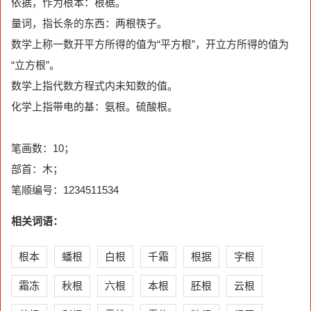
依据，作为根本：根椐。
量词，指长条的东西：两根筷子。
数学上称一数开平方所得的值为“平方根”，开立方所得的值为
“立方根”。
数学上指代数方程式内未知数的值。
化学上指带电的基：氨根。硫酸根。
笔画数：10；
部首：木；
笔顺编号：1234511534
相关词语：
根本
蟠根
白根
千霜
根据
字根
霜冻
秋根
六根
本根
胚根
云根