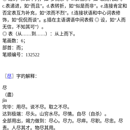
c.表递进，如“而且”。d.表转折，如“似是而非”。e.连接肯定和
否定表互为补充，如“浓而不烈”。f.连接状语和中心词表修
饰，如“侃侃而谈”。g.插在主语谓语中间表假 ◎ 设，如“人而
无信，不知其可”）。
◎ 表（从……到……）：从上而下。
笔画数：6；
部首：而；
笔顺编号：132522
〖
尽
〗字的解释：
尽
（盡）
jìn
完毕：用尽。说不尽。取之不尽。
达到极端：尽头。山穷水尽。尽情。自尽（自杀）。
全部用出，竭力做到：尽心。尽力。尽瘁。尽职。尽忠。尽
责。人尽其才。物尽其用。