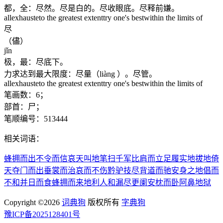
都，全：尽然。尽是白的。尽收眼底。尽释前嫌。
allexhausteto the greatest extenttry one's bestwithin the limits of
尽
（儘）
jǐn
极，最：尽底下。
力求达到最大限度：尽量（liàng ）。尽管。
allexhausteto the greatest extenttry one's bestwithin the limits of
笔画数：6；
部首：尸；
笔顺编号：513444
相关词语：
蜂拥而出
不令而信
哀天叫地
笔扫千军
比肩而立
足履实地
拔地倚
天
夺门而出
垂裳而治
哀而不伤
黔驴技尽
背道而驰
安身之地
倡而
不和
并日而食
蜂拥而来
地利人和
漏尽更阑
安枕而卧
阿鼻地狱
Copyright ©2026
词典狗
版权所有
字典狗
豫ICP备2025128401号