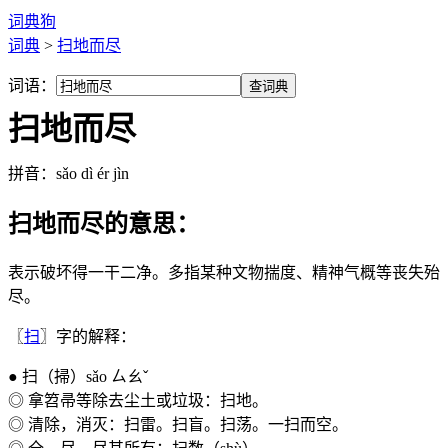
词典狗
词典
>
扫地而尽
词语：
查词典
扫地而尽
拼音
：sǎo dì ér jìn
扫地而尽的意思：
表示破坏得一干二净。多指某种文物揣度、精神气概等丧失殆
尽。
〖
扫
〗字的解释：
● 扫（掃）sǎo ㄙㄠˇ
◎ 拿笤帚等除去尘土或垃圾：扫地。
◎ 清除，消灭：扫雷。扫盲。扫荡。一扫而空。