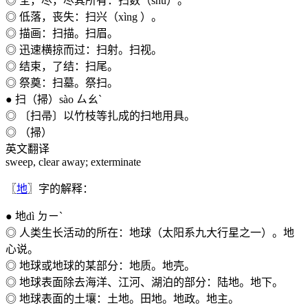
◎ 全，尽，尽其所有：扫数（shù）。
◎ 低落，丧失：扫兴（xìng ）。
◎ 描画：扫描。扫眉。
◎ 迅速横掠而过：扫射。扫视。
◎ 结束，了结：扫尾。
◎ 祭奠：扫墓。祭扫。
● 扫（掃）sào ㄙㄠˋ
◎ 〔扫帚〕以竹枝等扎成的扫地用具。
◎ （掃）
英文翻译
sweep, clear away; exterminate
〖
地
〗字的解释：
● 地dì ㄉㄧˋ
◎ 人类生长活动的所在：地球（太阳系九大行星之一）。地
心说。
◎ 地球或地球的某部分：地质。地壳。
◎ 地球表面除去海洋、江河、湖泊的部分：陆地。地下。
◎ 地球表面的土壤：土地。田地。地政。地主。