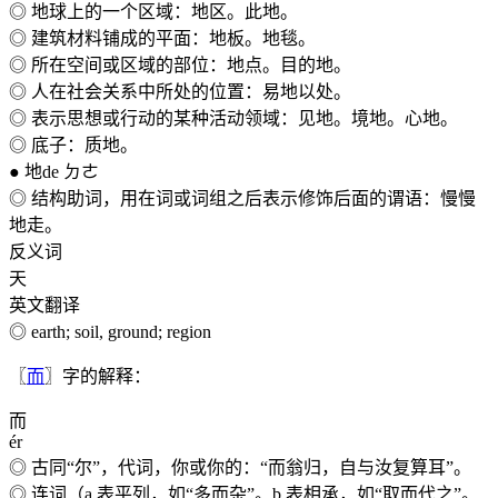
◎ 地球上的一个区域：地区。此地。
◎ 建筑材料铺成的平面：地板。地毯。
◎ 所在空间或区域的部位：地点。目的地。
◎ 人在社会关系中所处的位置：易地以处。
◎ 表示思想或行动的某种活动领域：见地。境地。心地。
◎ 底子：质地。
● 地de ㄉㄜ
◎ 结构助词，用在词或词组之后表示修饰后面的谓语：慢慢
地走。
反义词
天
英文翻译
◎ earth; soil, ground; region
〖
而
〗字的解释：
而
ér
◎ 古同“尔”，代词，你或你的：“而翁归，自与汝复算耳”。
◎ 连词（a.表平列，如“多而杂”。b.表相承，如“取而代之”。