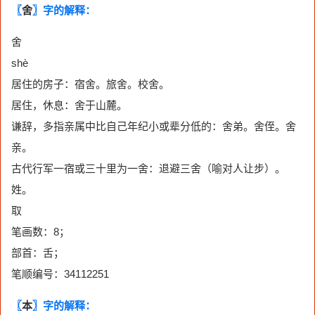
〖
舍
〗字的解释：
舍
shè
居住的房子：宿舍。旅舍。校舍。
居住，休息：舍于山麓。
谦辞，多指亲属中比自己年纪小或辈分低的：舍弟。舍侄。舍
亲。
古代行军一宿或三十里为一舍：退避三舍（喻对人让步）。
姓。
取
笔画数：8；
部首：舌；
笔顺编号：34112251
〖
本
〗字的解释：