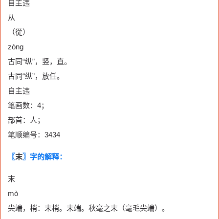
自主违
从
（從）
zòng
古同“纵”，竖，直。
古同“纵”，放任。
自主违
笔画数：4；
部首：人；
笔顺编号：3434
〖
末
〗字的解释：
末
mò
尖端，梢：末梢。末端。秋毫之末（毫毛尖端）。