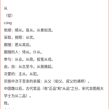
从
（從）
cóng
依顺：顺从。盲从。从善如流。
采取，按照：从优。
跟随：愿从其后。
跟随的人：侍从。仆从。
参与：从业。从政。投笔从戎。
由，自：从古至今。从我做起。
次要的：主从。从犯。
宗族中次于至亲的亲属：从父（伯父、叔父的通称）。
中国魏以后，古代官品（有“正品”和“从品”之分，宋代龙图阁大
学士为从二品）。
姓。