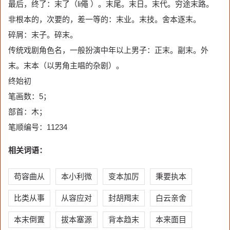
最后，终了：末了（li僶 ）。末尾。末日。末代。穷途末路。
非根本的，次要的，差一等的：末业。末技。舍本逐末。
碎屑：末子。碎末。
传统戏剧角色名，一般扮演中年以上男子：正末。副末。外
末。末本（以男角主唱的杂剧）。
终始初
笔画数：5；
部首：木；
笔顺编号：11234
相关词语：
苟容曲从
本小利微
变本加厉
秉要执本
比类从事
从容应对
封胡羯末
白云亲舍
本末倒置
拔本塞源
背本趋末
本来面目