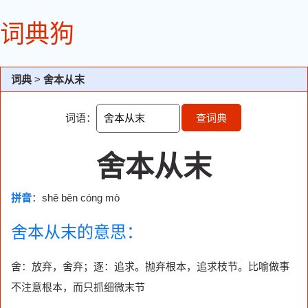
词典狗
词典
>
舍本从末
词语：
查词典
舍本从末
拼音
：shě běn cóng mò
舍本从末的意思：
舍：放弃，舍弃；逐：追求。抛弃根本，追求枝节。比喻做事
不注意根本，而只抓细微末节