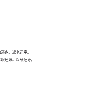
锦还乡。返老还童。
以眼还眼。以牙还牙。