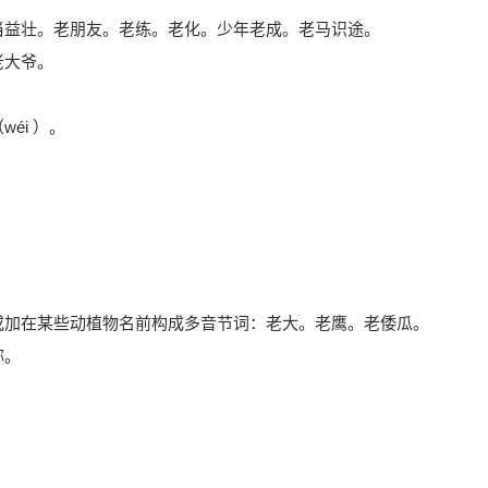
当益壮。老朋友。老练。老化。少年老成。老马识途。
老大爷。
éi ）。
或加在某些动植物名前构成多音节词：老大。老鹰。老倭瓜。
称。