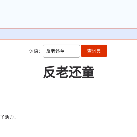
词语：
查词典
反老还童
了活力。