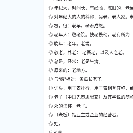
◎ 年纪大，时间长，有经验，陈旧的：老
◎ 对年纪大的人的尊称：吴老。老人家。
◎ 极，很：老早。老羞成怒。
◎ 老年人：敬老院。扶老携幼。老有所为（w
◎ 晚年：老年。老境。
◎ 敬老，养老：“老吾老，以及人之老。”
◎ 总是，经常：老是生病。
◎ 原来的：老地方。
◎ 与“嫩”相对：黄瓜长老了。
◎ 词头，用于表排行，用于表相互尊称，
◎ 老子（中国先秦思想家）及其学说的简
◎ 死的讳称：老了。
◎ 〔老板〕指业主或企业的经营者。
◎ 姓。
反义词