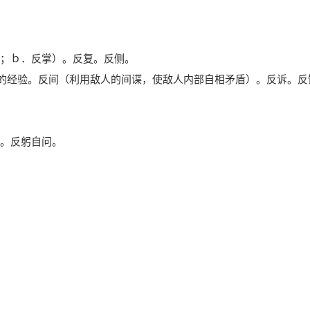
；ｂ．反掌）。反复。反侧。
面的经验。反间（利用敌人的间谍，使敌人内部自相矛盾）。反诉。
。反躬自问。