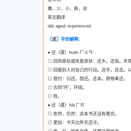
嫩，少，小，新，幼
英文翻译
old, aged; experienced
〖
还
〗字的解释：
● 还（還）huán ㄏㄨㄢˊ
◎ 回到原处或恢复原状：还乡。还俗。衣
◎ 回报别人对自己的行动。还手。还击。
◎ 偿付：归还。偿还。还本。原物奉还。
◎ 古同“环”，环绕。
◎ 姓。
● 还（還）hái ㄏㄞˊ
◎ 依然，仍然：这本书还没有看完。
◎ 更加：今天比昨天还冷。