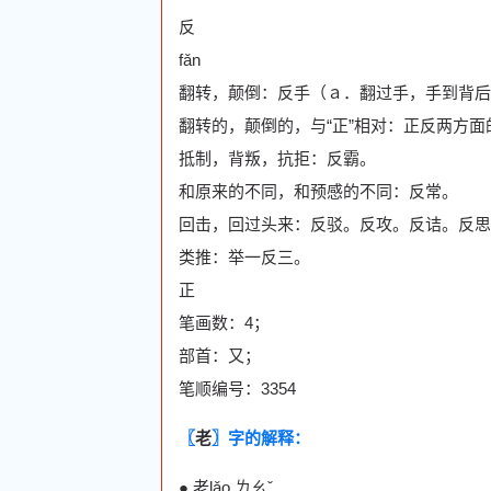
反
fǎn
翻转，颠倒：反手（ａ．翻过手，手到背后
翻转的，颠倒的，与“正”相对：正反两方
抵制，背叛，抗拒：反霸。
和原来的不同，和预感的不同：反常。
回击，回过头来：反驳。反攻。反诘。反思
类推：举一反三。
正
笔画数：4；
部首：又；
笔顺编号：3354
〖
老
〗字的解释：
● 老lǎo ㄌㄠˇ