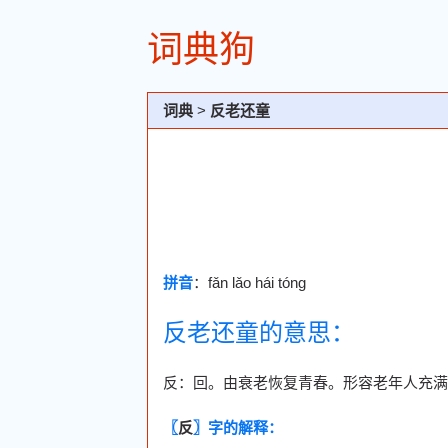
词典狗
词典
>
反老还童
拼音
：fǎn lǎo hái tóng
反老还童的意思：
反：回。由衰老恢复青春。形容老年人充满
〖
反
〗字的解释：