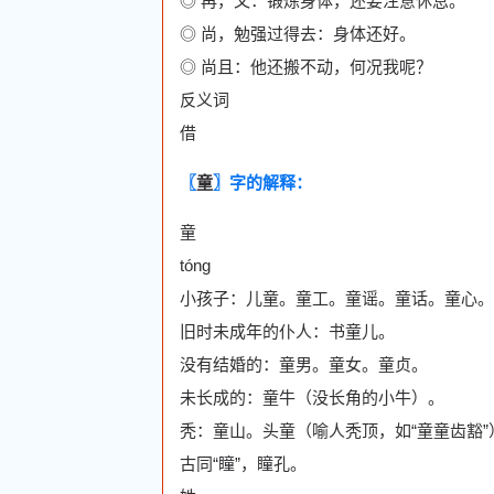
◎ 再，又：锻炼身体，还要注意休息。
◎ 尚，勉强过得去：身体还好。
◎ 尚且：他还搬不动，何况我呢？
反义词
借
〖
童
〗字的解释：
童
tóng
小孩子：儿童。童工。童谣。童话。童心。
旧时未成年的仆人：书童儿。
没有结婚的：童男。童女。童贞。
未长成的：童牛（没长角的小牛）。
秃：童山。头童（喻人秃顶，如“童童齿豁”
古同“瞳”，瞳孔。