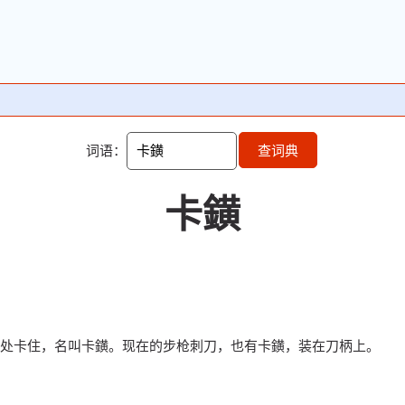
词语：
查词典
卡鐄
处卡住，名叫卡鐄。现在的步枪刺刀，也有卡鐄，装在刀柄上。