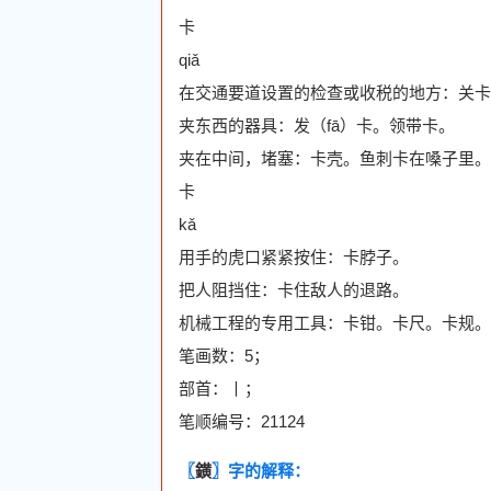
卡
qiǎ
在交通要道设置的检查或收税的地方：关卡
夹东西的器具：发（fā）卡。领带卡。
夹在中间，堵塞：卡壳。鱼刺卡在嗓子里。
卡
kǎ
用手的虎口紧紧按住：卡脖子。
把人阻挡住：卡住敌人的退路。
机械工程的专用工具：卡钳。卡尺。卡规。
笔画数：5；
部首：丨；
笔顺编号：21124
〖
鐄
〗字的解释：