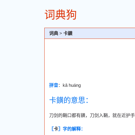
词典狗
词典
>
卡鐄
拼音
：kǎ huáng
卡鐄的意思：
刀剑的鞘口都有鐄，刀剑入鞘，就在近护手
〖
卡
〗字的解释：