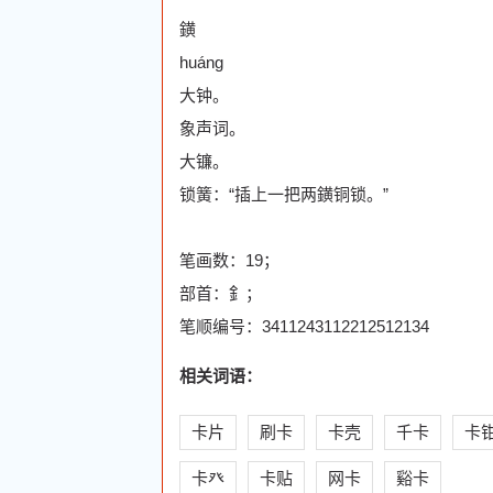
鐄
huáng
大钟。
象声词。
大镰。
锁簧：“插上一把两鐄铜锁。”
笔画数：19；
部首：釒；
笔顺编号：3411243112212512134
相关词语：
卡片
刷卡
卡壳
千卡
卡
卡癶
卡贴
网卡
谿卡