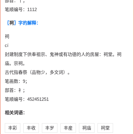
部首：丨；
笔顺编号：1112
〖
祠
〗字的解释：
祠
cí
封建制度下供奉祖宗、鬼神或有功德的人的房屋：祠堂。祠
庙。宗祠。
古代指春祭（品物少，多文词）。
笔画数：9；
部首：礻；
笔顺编号：452451251
相关词语：
丰彩
丰收
丰岁
丰産
祠庙
祠堂