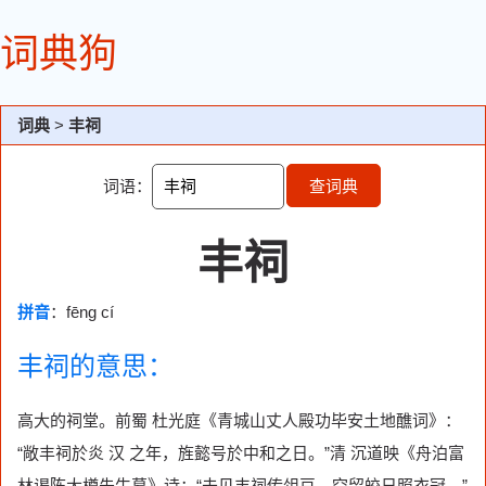
词典狗
词典
>
丰祠
词语：
查词典
丰祠
拼音
：fēng cí
丰祠的意思：
高大的祠堂。前蜀 杜光庭《青城山丈人殿功毕安土地醮词》：
“敞丰祠於炎 汉 之年，旌懿号於中和之日。”清 沉道映《舟泊富
林谒陈大樽先生墓》诗：“未见丰祠传俎豆，空留皎日照衣冠。”