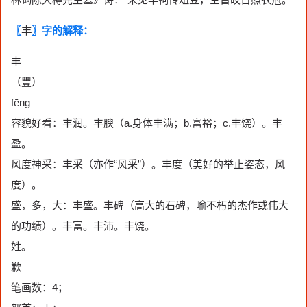
〖
丰
〗字的解释：
丰
（豐）
fēng
容貌好看：丰润。丰腴（a.身体丰满；b.富裕；c.丰饶）。丰
盈。
风度神采：丰采（亦作“风采”）。丰度（美好的举止姿态，风
度）。
盛，多，大：丰盛。丰碑（高大的石碑，喻不朽的杰作或伟大
的功绩）。丰富。丰沛。丰饶。
姓。
歉
笔画数：4；