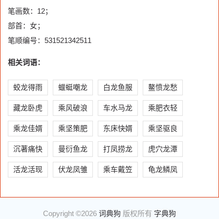
笔画数：12；
部首：女；
笔顺编号：531521342511
相关词语：
蛟龙得雨
蝘蜓嘲龙
白龙鱼服
鳌愤龙愁
藏龙卧虎
乘风破浪
车水马龙
乘肥衣轻
乘龙佳婿
乘坚策肥
东床快婿
乘坚驱良
沉著痛快
曼衍鱼龙
打凤捞龙
虎穴龙潭
活龙活现
伏龙凤雏
乘车戴笠
龟龙鳞凤
Copyright ©2026
词典狗
版权所有
字典狗