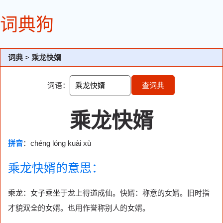
词典狗
词典
>
乘龙快婿
词语：
查词典
乘龙快婿
拼音
：chéng lóng kuài xù
乘龙快婿的意思：
乘龙：女子乘坐于龙上得道成仙。快婿：称意的女婿。旧时指
才貌双全的女婿。也用作誉称别人的女婿。