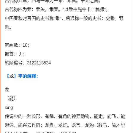
古代称兵车，四马一车为一乘：乘舆。千乘之国。
古代称四为乘：乘矢。乘壶。“以乘韦先牛十二犒师”。
中国春秋时晋国的史书称“乘”，后通称一般的史书：史乘。野
乘。
笔画数：10；
部首：丿；
笔顺编号：3122113534
〖
龙
〗字的解释：
龙
（龍）
lóng
传说中的一种长形、有鳞、有角的神异动物，能走，能飞，能
游泳，能兴云作雨：龙舟。龙灯。龙宫。龙驹（骏马，喻才华