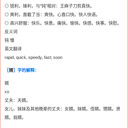
◎ 锐利，锋利，与“钝”相对：王麻子刀剪真快。
◎ 爽利，直截了当：爽快。心直口快。快人快语。
◎ 高兴舒服：快乐。快意。痛快。愉快。快感。快事。快慰。
反义词
钝 慢
英文翻译
rapid, quick, speedy, fast; soon
〖
婿
〗字的解释：
婿
xù
丈夫：夫婿。
女儿、妹妹及其他晚辈的丈夫：女婿。妹婿。侄婿。甥婿。贤
婿。翁婿。