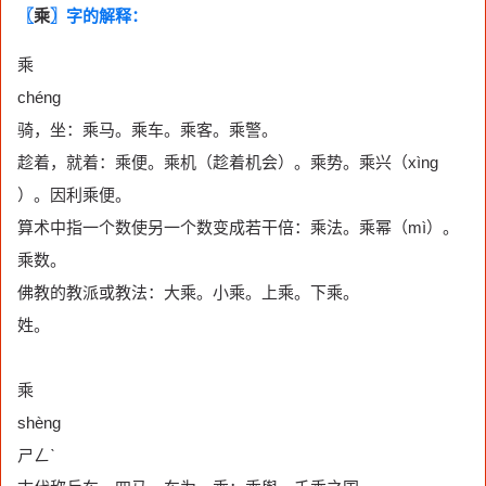
〖
乘
〗字的解释：
乘
chéng
骑，坐：乘马。乘车。乘客。乘警。
趁着，就着：乘便。乘机（趁着机会）。乘势。乘兴（xìng
）。因利乘便。
算术中指一个数使另一个数变成若干倍：乘法。乘幂（mì）。
乘数。
佛教的教派或教法：大乘。小乘。上乘。下乘。
姓。
乘
shèng
ㄕㄥˋ