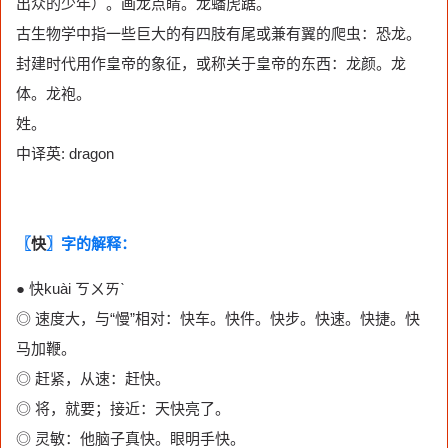
出众的少年）。画龙点睛。龙蟠虎踞。
古生物学中指一些巨大的有四肢有尾或兼有翼的爬虫：恐龙。
封建时代用作皇帝的象征，或称关于皇帝的东西：龙颜。龙
体。龙袍。
姓。
中译英: dragon
〖
快
〗字的解释：
● 快kuài ㄎㄨㄞˋ
◎ 速度大，与“慢”相对：快车。快件。快步。快速。快捷。快
马加鞭。
◎ 赶紧，从速：赶快。
◎ 将，就要；接近：天快亮了。
◎ 灵敏：他脑子真快。眼明手快。