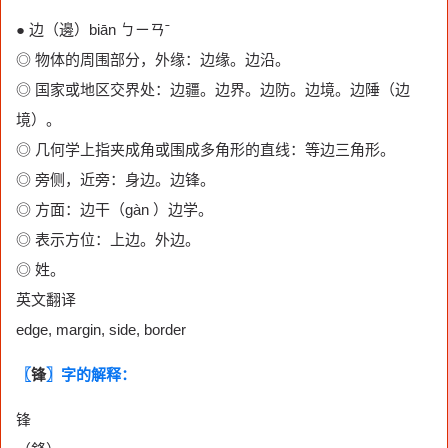
● 边（邊）biān ㄅㄧㄢˉ
◎ 物体的周围部分，外缘：边缘。边沿。
◎ 国家或地区交界处：边疆。边界。边防。边境。边陲（边
境）。
◎ 几何学上指夹成角或围成多角形的直线：等边三角形。
◎ 旁侧，近旁：身边。边锋。
◎ 方面：边干（gàn ）边学。
◎ 表示方位：上边。外边。
◎ 姓。
英文翻译
edge, margin, side, border
〖
锋
〗字的解释：
锋