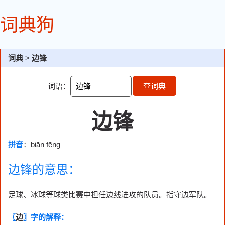
词典狗
词典
>
边锋
词语：
查词典
边锋
拼音
：biān fēng
边锋的意思：
足球、冰球等球类比赛中担任边线进攻的队员。指守边军队。
〖
边
〗字的解释：