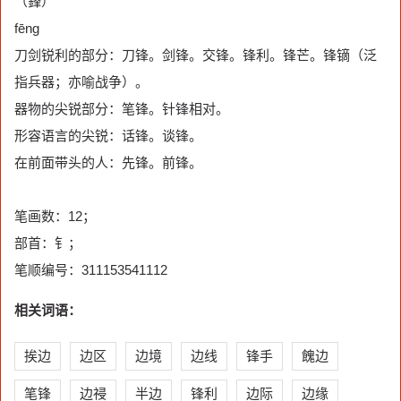
（鋒）
fēng
刀剑锐利的部分：刀锋。剑锋。交锋。锋利。锋芒。锋镝（泛
指兵器；亦喻战争）。
器物的尖锐部分：笔锋。针锋相对。
形容语言的尖锐：话锋。谈锋。
在前面带头的人：先锋。前锋。
笔画数：12；
部首：钅；
笔顺编号：311153541112
相关词语：
挨边
边区
边境
边线
锋手
餽边
笔锋
边祲
半边
锋利
边际
边缘