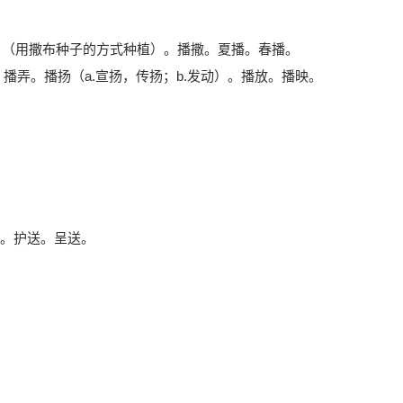
ng ）（用撒布种子的方式种植）。播撒。夏播。春播。
播弄。播扬（a.宣扬，传扬；b.发动）。播放。播映。
。护送。呈送。