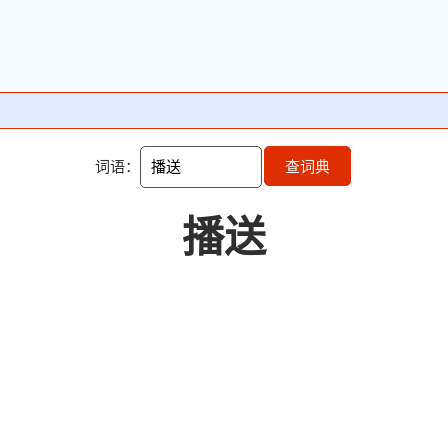
词语：
查词典
播送