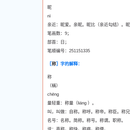
昵
nì
亲近：昵爱。亲昵。昵比（亲近勾结）。昵
笔画数：9；
部首：日；
笔顺编号：251151335
〖
称
〗字的解释：
称
（稱）
chēng
量轻重：称量（liáng ）。
叫，叫做：自称。称呼。称帝。称臣。称兄
名号：名称。简称。称号。称谓。职称。
说：声称。称快。称病。称便。