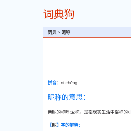
词典狗
词典
>
昵称
拼音
：nì chēng
昵称的意思：
亲昵的称呼;爱称。是指现实生活中俗称的
〖
昵
〗字的解释：