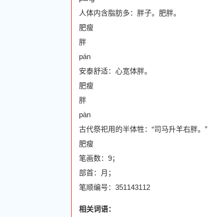
人体内含脂肪多：胖子。肥胖。
肥瘦
胖
pán
安泰舒适：心宽体胖。
肥瘦
胖
pàn
古代祭祀用的半体牲：“司马升羊右胖。”
肥瘦
笔画数：9；
部首：月；
笔顺编号：351143112
相关词语：