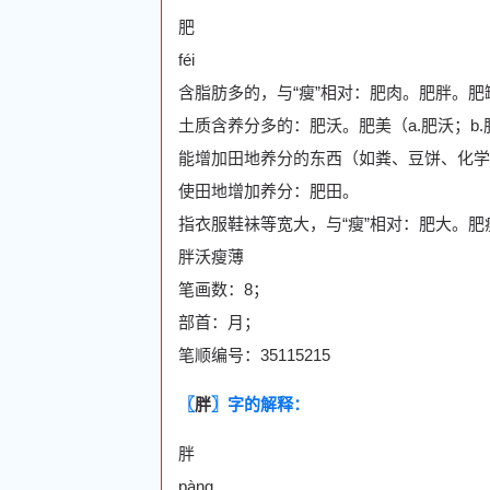
肥
féi
含脂肪多的，与“瘦”相对：肥肉。肥胖。肥
土质含养分多的：肥沃。肥美（a.肥沃；b
能增加田地养分的东西（如粪、豆饼、化学
使田地增加养分：肥田。
指衣服鞋袜等宽大，与“瘦”相对：肥大。肥
胖沃瘦薄
笔画数：8；
部首：月；
笔顺编号：35115215
〖
胖
〗字的解释：
胖
pàng