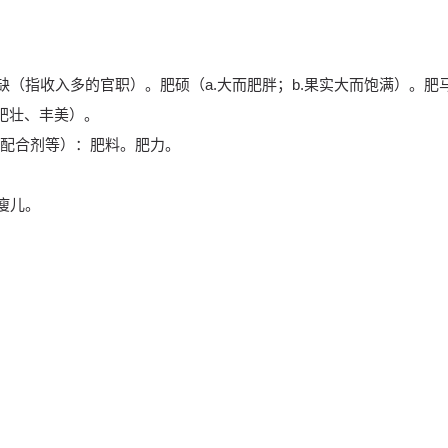
缺（指收入多的官职）。肥硕（a.大而肥胖；b.果实大而饱满）。肥
.肥壮、丰美）。
配合剂等）：肥料。肥力。
瘦儿。