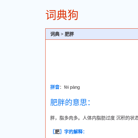
词典狗
词典
>
肥胖
拼音
：féi pàng
肥胖的意思：
胖，脂多肉多。人体内脂肪过度 沉积的状态
〖
肥
〗字的解释：