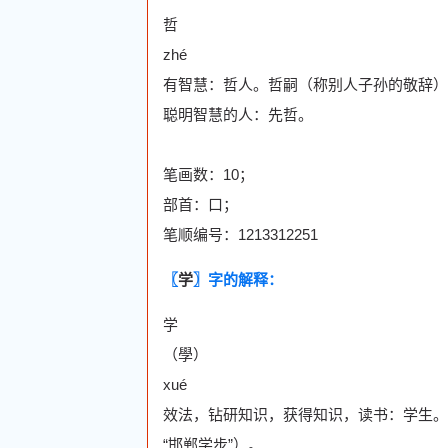
哲
zhé
有智慧：哲人。哲嗣（称别人子孙的敬辞）
聪明智慧的人：先哲。
笔画数：10；
部首：口；
笔顺编号：1213312251
〖
学
〗字的解释：
学
（學）
xué
效法，钻研知识，获得知识，读书：学生。
“邯郸学步”）。