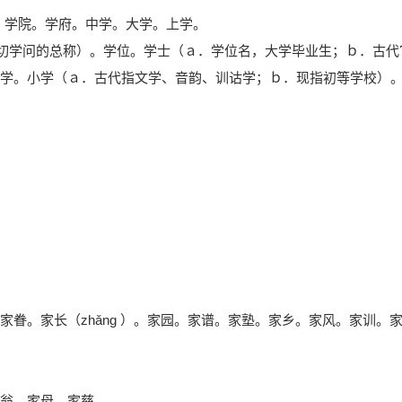
）。学院。学府。中学。大学。上学。
一切学问的总称）。学位。学士（ａ．学位名，大学毕业生；ｂ．古
学。小学（ａ．古代指文学、音韵、训诂学；ｂ．现指初等学校）
家眷。家长（zhǎng ）。家园。家谱。家塾。家乡。家风。家训。
翁。家母。家慈。