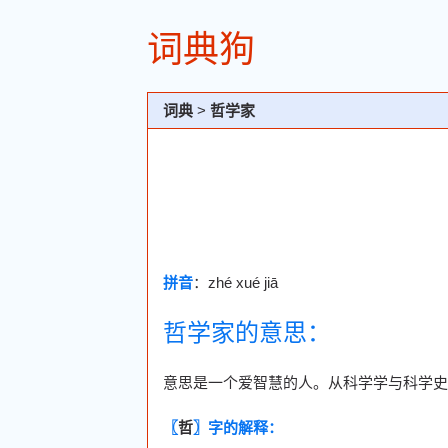
词典狗
词典
>
哲学家
拼音
：zhé xué jiā
哲学家的意思：
意思是一个爱智慧的人。从科学学与科学史
〖
哲
〗字的解释：