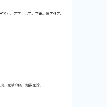
代官名）。才学。治学。学识。博学多才。
。
家规。家喻户晓。如数家珍。