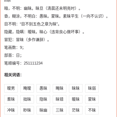
mèi
暗，不明：幽昧。昧旦（清晨还未明亮时）。
昏，糊涂，不明白：愚昧。蒙昧。素昧平生（一向不认识）。
目不明：“目不别五色之章为昧”。
隐藏，隐瞒：暧昧。昧心（违背良心做坏事）。
冒犯：冒昧（多作谦辞）。
笔画数：9；
部首：日；
笔顺编号：251111234
相关词语：
暧男
晻暧
愚昧
晻昧
昧昧
昧弱
耆昧
拙昧
隐昧
昧错
暖昧
蒙昧
冲昧
眇昧
昧幽
三昧
茫昧
不昧