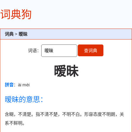
词典狗
词典
>
暧昧
词语：
查词典
暧昧
拼音
：ài mèi
暧昧的意思：
含糊，不清楚。指不清不楚，不明不白。形容态度不明朗，关
系不鲜明。