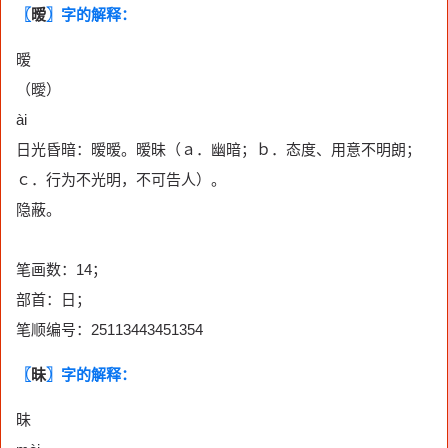
〖
暧
〗字的解释：
暧
（曖）
ài
日光昏暗：暧暧。暧昧（ａ．幽暗；ｂ．态度、用意不明朗；
ｃ．行为不光明，不可告人）。
隐蔽。
笔画数：14；
部首：日；
笔顺编号：25113443451354
〖
昧
〗字的解释：
昧