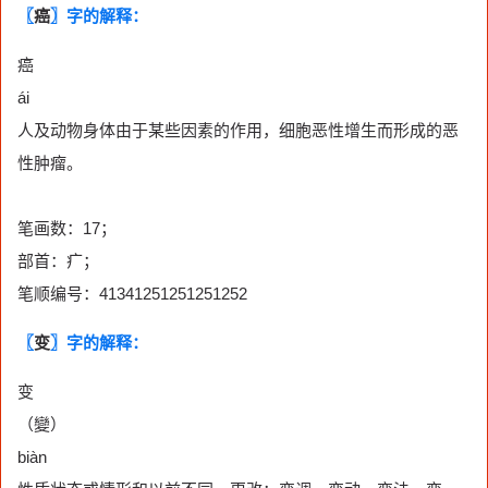
〖
癌
〗字的解释：
癌
ái
人及动物身体由于某些因素的作用，细胞恶性增生而形成的恶
性肿瘤。
笔画数：17；
部首：疒；
笔顺编号：41341251251251252
〖
变
〗字的解释：
变
（變）
biàn