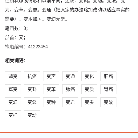
性质状态或情形和以前不同，更改：变调。变动。变法。变
为。变革。变更。变通（把原定的办法略加改动以适应事实的
需要）。变本加厉。变幻无常。
笔画数：8；
部首：又；
笔顺编号：41223454
相关词语：
遽变
抗癌
变声
变通
变化
肝癌
窰变
变卦
变革
肺癌
变质
胃癌
变幻
变爻
变种
变迁
变奏
变故
变样
变动